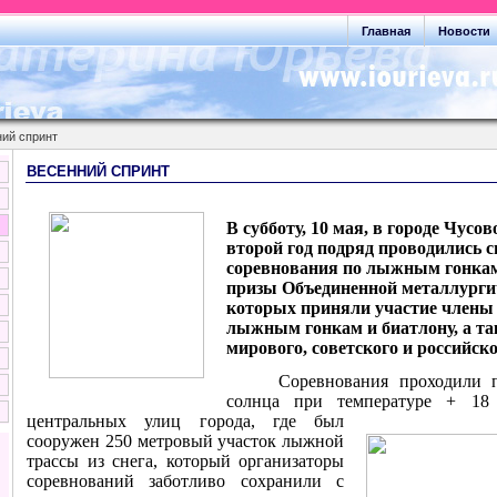
Главная
Новости
ий спринт
ВЕСЕННИЙ СПРИНТ
В субботу, 10 мая, в городе Чусо
второй год подряд проводились 
соревнования по лыжным гонка
призы Объединенной металлурги
которых приняли участие члены 
лыжным гонкам и биатлону, а та
мирового, советского и российско
Соревнования проходили 
солнца при температуре + 18
центральных улиц город
а, где был
сооружен 250 метровый участок лыжной
трассы из снега, который организаторы
соревнований заботливо сохранили с