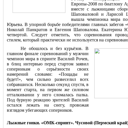
Европы-2008 по биатлону А
вместе с лыжницами сбор
Шаповаловой и Ларисой Ш
вышла чемпионка мира по
Юрьева. В упорной борьбе победителями главных забегов
Николай Панкратов и Евгения Шаповалова. Екатерина 
четвертой. Следует отметить, что соревнования прово
стилем, который практически не используется на соревнован
Не обошлось и без курьёзов. В
главном финале соревнований у мужчин
чемпион мира в спринте Василий Рочев,
в блиц интервью перед стартом заявил
соперникам о серьёзности своих
намерений словами: «Пощады не
будет!», чем сильно развеселил всех
собравшихся. Несколько секунд спустя, в
момент старта, на первом же силовом
отталкивании у него сломалась палка.
Под бурную реакцию зрителей Василий
остался лежать на снегу, провожая
взглядом убегающих соперников.
Лыжные гонки. «ОМК-спринт». Чусовой (Пермский край)