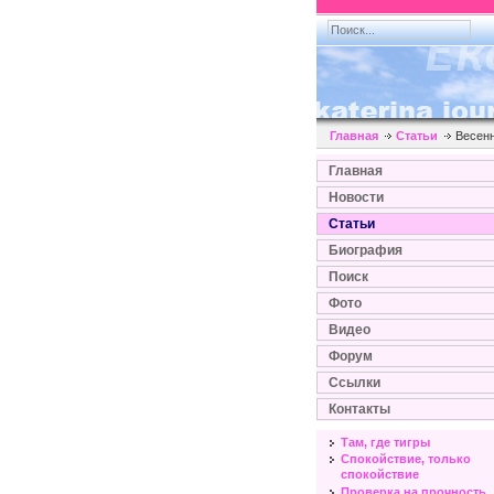
Главная
Статьи
Весенн
Главная
Новости
Статьи
Биография
Поиск
Фото
Видео
Форум
Ссылки
Контакты
Там, где тигры
Спокойствие, только
спокойствие
Проверка на прочность