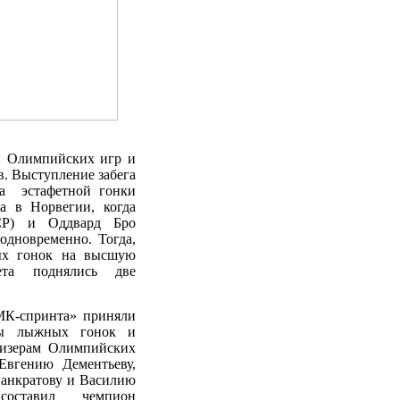
ы Олимпийских игр и
. Выступление забега
а
эстафетной гонки
а
в Норвегии, когда
Р)
и Оддвард
Бро
одновременно. Тогда,
ых гонок на высшую
ета поднялись две
-спринта» приняли
зды лыжных гонок и
ризерам Олимпийских
Евгению Дементьеву,
анкратову и Василию
составил чемпион