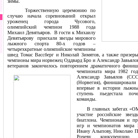
зимы.
Торжественную церемонию по
случаю начала соревнований открыл
уроженец города Чусового,
олимпийский чемпион 1988 года
Михаил Девятьяров.
В гости к Михаилу
Девятьярову
приехали звезды мирового
лыжного спорта 80-х годов –
четырехкратные олимпийские чемпионы
швед Томас Вассберг и Николай Зимятов, а также призер
чемпионы мира норвежец Оддвард Бро и Александр Завьялов
ветеранов закончилось повторением драматичного финиш
чемпионата мира 1982 год
Александр
Завьялов (ССС
(Норвегия), финишировали 
впервые в истории лыжн
ступень пьедестала поч
команды.
В главных забегах «ОМК
участие российские зве
биатлона. Чемпионам и п
игр и чемпионатов мира 
Ивану Алыпову, Николаю П
Рочеву конкуренцию 