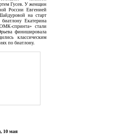
ртем Гусев. У женщин
ной России Евгенией
айдуровой на старт
 биатлону Екатерина
 «ОМК-спринта»
стали
Юрьева финишировала
дились классическим
иях по биатлону.
, 10 мая